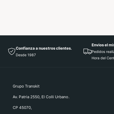
1
e
n
u
n
a
v
e
n
t
a
n
Envios el mi
a
Confianza a nuestros clientes.
m
Pedidos real
o
Desde 1987
Hora del Cen
d
a
l
Grupo Transkit
Av. Patria 2550, El Colli Urbano.
CP 45070,