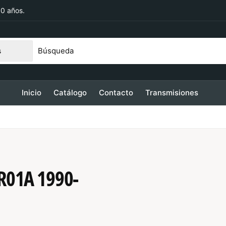
30 años.
s
PATRIA 2550
PATRIA 2550
70 ZAPOPAN JAL
Inicio
Catálogo
Contacto
Transmisiones
ico
6202060
etiro disponible, Normalmente está listo
n 2 horas
5R01A 1990-