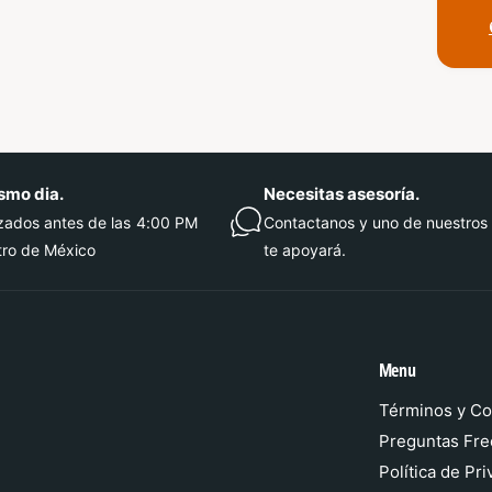
m
a
s
d
e
p
smo dia.
Necesitas asesoría.
a
izados antes de las 4:00 PM
Contactanos y uno de nuestros
g
tro de México
te apoyará.
o
Menu
Términos y Co
Preguntas Fre
Política de Pr